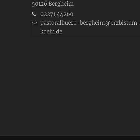
50126
Bergheim
02271 44260
pastoralbuero-bergheim@erzbistum
koeln.de