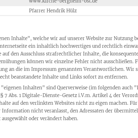
www.kirche-bergheim-ost.de
Pfarrer Hendrik Hülz
genen Inhalte", welche wir auf unserer Website zur Nutzung b
nternetseite ein inhaltlich hochwertiges und rechtlich einw
re auf den Ausschluss strafrechtlicher Inhalte, die konseque
Bemühungen können wir einzelne Fehler nicht ausschließen. Fa
eilung an die im Impressum genannten Verantwortlichen. Wir 
echt beanstandete Inhalte und Links sofort zu entfernen.
n "eigenen Inhalten" sind Querverweise (im folgenden auch "
(§ 7 Abs. 1 Digitale-Dienste-Gesetz i.V.m. Artikel 4 der Ver
nhalte auf den verlinkten Websites nicht zu eigen machen. Für
r Information nicht veranlasst, den Adressaten der übermitt
t ausgewählt oder verändert haben.