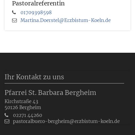
Pastoralreferentin
01709398598
Martina.Doerstel@Erzbistum-Koeln.de
Ihr Kontakt zu uns
Pfarrei St. Barbara Bergheim
Kirchstraße 43
50126
Bergheim
02271 44260
pastoralbuero-bergheim@erzbistum-koeln.de